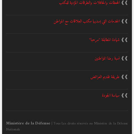
❱❱
المحطات والحافلات والطرقات المؤدية للمكتب
❱❱
الخدمات التي يسديها مكتب العلاقات مع المواطن
❱❱
شهادة المطابقة "مرحبا"
❱❱
نسبة رضا المواطنين
❱❱
طريقة تقديم العرائض
❱❱
سياسة الجودة
Ministère de la Défense
| Tous Les droits réservés au Ministère de la Défense
Nationale