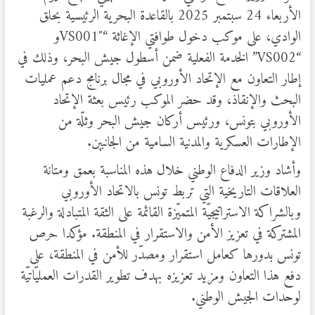
الأربعاء 24 سبتمبر 2025 بالقاعدة البحرية الرئيسية بحلق
الوادي، على موكب دخول طوافتي الإغاثة “VS001″و
“VS002” الخدمة الفعلية ضمن أسطول جيش البحر، وذلك في
إطار التعاون مع الإتحاد الأوروبي في مجال برنامج دعم عمليات
البحث والإنقاذ، وقد حضر الموكب رئيس بعثة الإتحاد
الأوروبي بتونس، ورئيس أركان جيش البحر وثلّة من
الإطارات العسكرية والمدنية السامية من الجانبين.
وأشاد وزير الدفاع الوطني خلال هذه المناسبة بعمق ومتانة
العلاقات التاريخية التي تربط تونس بالاتحاد الأوروبي
وبالشراكة الاستراتيجيّة المتميّزة القائمة على الثقة المتبادلة والرغبة
المشتركة في تعزيز الأمن والاستقرار في المنطقة. مؤكدا حرص
تونس بدورها كعامل استقرار ومصدّر للأمن في المنطقة، على
دفع هذا التعاون ومزيد تعزيزه بهدف تطوير القدرات العمليّاتيّة
لوحدات الجيش الوطني.