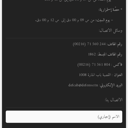
* حصّة إستمرارية:
– يوم السبت:
من س 09 و 00 دق إلى س 12 و 00 دق.
وسائل الاتصال:
رقم الهاتف
: 244 560 71 (00216)
رقم الهاتف المبسط
: 1862
فاكس
: 804 561 71 (00216)
العنوان
: القصبة باب المنارة 1008
البريد الإلكتروني
: defcab@defense.tn
الاتصال بنا: