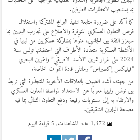
البلدين لتطوير الجاهزية والقدرة العملياتية لمواجهة كل التحديات
بما يستجيب لانتظارات الطرفين.
كما أكد على ضرورة متابعة تنفيذ البرامج المشتركة واستغلال
فرص التعاون العسكري المتوفرة والاطلاع على تجارب البلدين بما
سيعزز الثقة بين الجانبين، منوّها بمشاركة عسكريين من ليبيا في
الأنشطة العسكرية متعدّدة الأطراف التي احتضنتها تونس سنة
2024 على غرار تمرين “الأسد الافريقي” والتمرين البحري
“فينيكس إكسبراس” وملتقى قادة القوّات الخاصة.
من جهته، أشاد الضيف بالعلاقات الأخوية المتجذّرة التي تربط
بين تونس وليبيا معربًا عن الاستعداد لمواصلة التعاون العسكري
والارتقاء به إلى مستويات رفيعة ودفع التعاون الثنائي بما فيه
مصلحة البلدين الشقيقين.
1,372 عدد المشاهدات, 5 قراءة اليوم