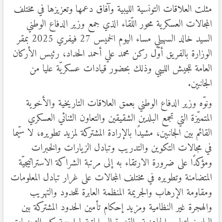
مثلت العلاقات التونسية الليبية وآفاق دعمها وتعزيزها في مختلف
المجالات العسكرية محور اللّقاء الذي جمع وزير الدفاع الوطني
السيد خالد السهيلي مساء اليوم الخميس 27 فيفري 2025 بمقر
الوزارة بالفريق أوّل ركن محمد علي أحمد الحداد، رئيس الأركان
العامة للجيش الليبي وذلك بحضور قيادات عسكريّة عليا من
الجانبين.
ونوّه وزير الدفاع الوطني بعمق العلاقات التاريخية والأخوية
المتميّزة التي تجمع البلدين الشقيقين والتعاون الثنائي العسكري
القائم بين الجانبين، مشيدًا بالإرادة المشتركة لمزيد تطويره، لا سيّما
في مجالات التكوين والتدريب وتبادل الزيارات والخبرات
ومؤكدًا على ضرورة الارتقاء به إلى مرتبة الشراكة الاستراتيجيّة
المتضامنة وتطويره في مختلف المجالات على غرار تبادل المعلومات
ومقاومة الإرهاب والجريمة المنظمة العابرة للحدود والتهريب
والهجرة غير النظامية ومزيد إحكام تأمين الحدود المشتركة بين