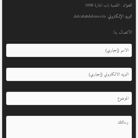
العنوان
: القصبة باب المنارة 1008
البريد الإلكتروني
: defcab@defense.tn
الاتصال بنا: