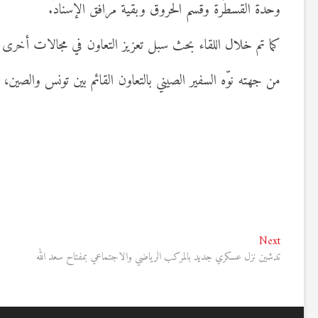
وحدة القسطرة وقسم الحروق وبقية مرافق الإسناد.
كما تم خلال اللقاء بحث سبل تعزيز التعاون في مجالات أخرى عل
من جهته نوّه السفير الصيني بالتعاون القائم بين تونس والصين،
تصفّح
Next
Next
post:
تدشين نزل عسكري جديد بالمركب الرياضي والاجتماعي بمفتاح سعد الله
المقالات