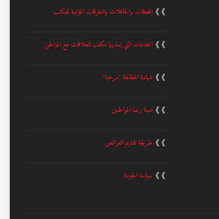
❱❱
المحطات والحافلات والطرقات المؤدية للمكتب
❱❱
الخدمات التي يسديها مكتب العلاقات مع المواطن
❱❱
شهادة المطابقة "مرحبا"
❱❱
نسبة رضا المواطنين
❱❱
طريقة تقديم العرائض
❱❱
سياسة الجودة