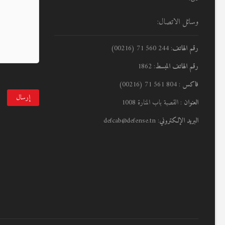
وسائل الاتصال:
رقم الهاتف
: 244 560 71 (00216)
رقم الهاتف المبسط
: 1862
فاكس
: 804 561 71 (00216)
العنوان
: القصبة باب المنارة 1008
البريد الإلكتروني
: defcab@defense.tn