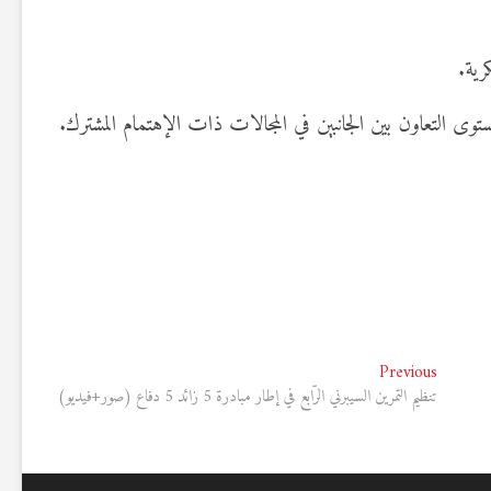
رية.
توى التعاون بين الجانبين في المجالات ذات الإهتمام المشترك.
Previous
Previous
post:
تنظيم التمرين السيبرني الرّابع في إطار مبادرة 5 زائد 5 دفاع (صور+فيديو)