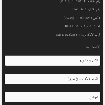
رقم الهاتف
: 244 560 71 (00216)
رقم الهاتف المبسط
: 1862
فاكس
: 804 561 71 (00216)
العنوان
: القصبة باب المنارة 1008
البريد الإلكتروني
: defcab@defense.tn
الاتصال بنا: