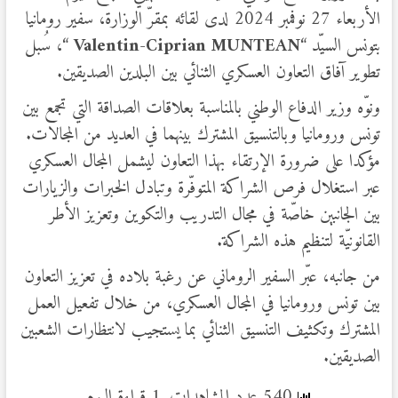
الأربعاء 27 نوفمبر 2024 لدى لقائه بمقرّ الوزارة، سفير رومانيا
بتونس السيّد “
Valentin-Ciprian MUNTEAN
“، سُبل
تطوير آفاق التعاون العسكري الثنائي بين البلدين الصديقين.
ونوّه وزير الدفاع الوطني بالمناسبة بعلاقات الصداقة التي تجمع بين
تونس ورومانيا وبالتنسيق المشترك بينهما في العديد من المجالات.
مؤكدا على ضرورة الإرتقاء بهذا التعاون ليشمل المجال العسكري
عبر استغلال فرص الشراكة المتوفّرة وتبادل الخبرات والزيارات
بين الجانبين خاصّة في مجال التدريب والتكوين وتعزيز الأطر
القانونيّة لتنظيم هذه الشراكة.
من جانبه، عبّر السفير الروماني عن رغبة بلاده في تعزيز التعاون
بين تونس ورومانيا في المجال العسكري، من خلال تفعيل العمل
المشترك وتكثيف التنسيق الثنائي بما يستجيب لانتظارات الشعبين
الصديقين.
540 عدد المشاهدات, 1 قراءة اليوم