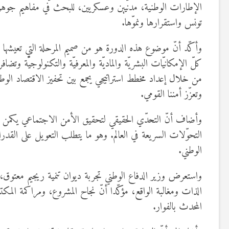
الإطارات الوطنية، مدنيين وعسكريين، للبحث في مفاهيم جوهرية 
تونس واستقرارها ونموّها.
وأكّد أنّ موضوع هذه الدورة هو من صميم المرحلة التي تعيشها ب
كلّ الإمكانيّات البشريّة والماديّة والمعرفيّة والتكنولوجيّة و
من خلال إعداد مخطط استراتيجي يجمع بين تحفيز الاقتصاد الوطني
وتعزّز أمننا القومي.
وأضاف أنّ التحدّي الحقيقي لتحقيق الأمن الاجتماعي يكمن في ت
التحوّلات السريعة في العالم. وهو ما يتطلب التعويل على القدرا
الوطني.
واستعرض وزير الدفاع الوطني تجربة ديوان تنمية ريجيم معتوق، ال
المحدث بالفوار.