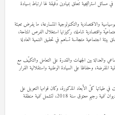
سائل استراتيجية تتعلق بميادين دقيقة لها ارتباط بسيادة
يوسياسية والاقتصادية والتكنولوجية المتسارعة، ما يفرض تعبئة
اجتماعيّة واقتصادية شاملة، ركيزتها استغلال الفرص المتاحة،
ق بيئة اجتماعية متجانسة تساهم في تحقيق التنمية العادلة
اعي والعدالة بين الجهات والقدرة على التعامل والتكيّف مع
ية المقرضة، وحفاظا على السيادة الوطنية واستقلالية القرار
في طياتها كلّ الأبعاد المذكورة، وكان قوامها التعويل على
الذات ومغالبة الواقع، مؤكّدا أنّ نجاح المشروع، ومراكمة المكتسبات والخبرات في المجال، أدّى إلى توسيع مشمولات ونطاق تدخل ديوان تنمية رجيم معتوق سنة 2018، لتشمل تنمية منطقة