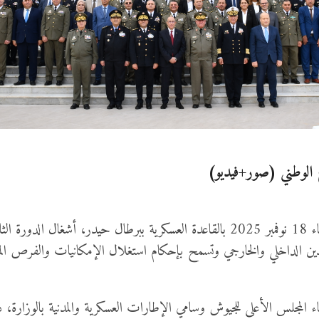
افتتح وزير الدفاع الوطني السيّد خالد السهيلي صباح اليوم الثلاثاء 18 نوفمبر 2025 بالقاع
يدين الداخلي والخارجي وتسمح بإحكام استغلال الإمكانيات والفرص الم
ء المجلس الأعلى للجيوش وسامي الإطارات العسكرية والمدنية بالوزارة،