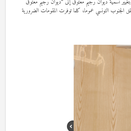
لى بلورة مقاربة تنموية دامجة، تمت ترجمتها بمقتضى الأمر عدد 247 المؤرخ في 8 ماي 2025، والمتعلق بتغيير تسمية ديوان رجيم معتوق إلى “ديوان رجيم معتوق
 الجنوب التونسي عموما، كلما توفرت المقومات الضرورية