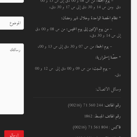
– يوم الجمعة:
من س 08 و 00 دق إلى س 13 و 00
دق ومن س 14 و 30 دق إلى س 17 و 30 دق،
* نظام الحصة الواحدة وخلال شهر رمضان:
–
من يوم الإثنين إلى يوم الخميس:
من س 08 و 00 دق
إلى س 14 و 30 دق،
– يوم الجمعة:
من س 07 و 30 دق إلى س 13 و 00،
* حصّة إستمرارية:
– يوم السبت:
من س 09 و 00 دق إلى س 12 و 00
دق.
وسائل الاتصال:
رقم الهاتف
: 244 560 71 (00216)
رقم الهاتف المبسط
: 1862
فاكس
: 804 561 71 (00216)