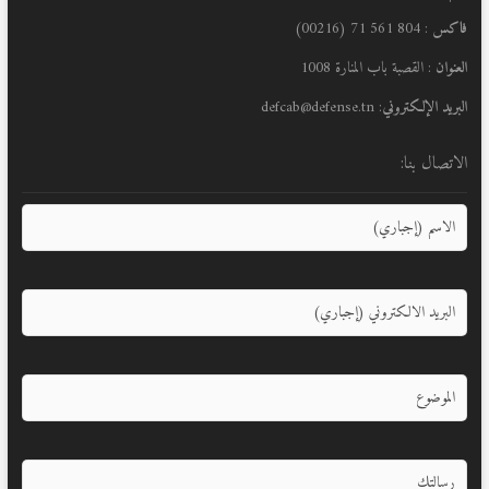
فاكس
: 804 561 71 (00216)
العنوان
: القصبة باب المنارة 1008
البريد الإلكتروني
: defcab@defense.tn
الاتصال بنا: