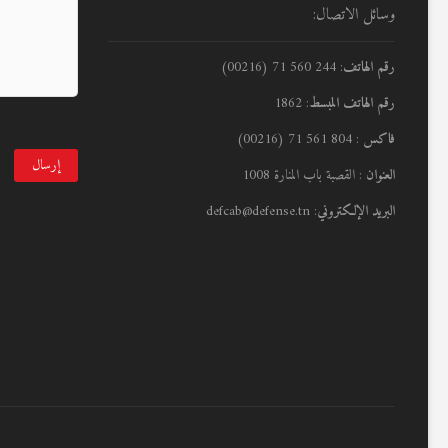
وسائل الاتصال:
رقم الهاتف
: 244 560 71 (00216)
رقم الهاتف المبسط
: 1862
فاكس
: 804 561 71 (00216)
العنوان
: القصبة باب المنارة 1008
البريد الإلكتروني
: defcab@defense.tn