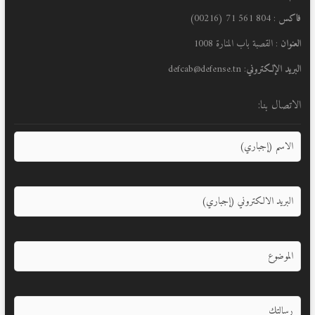
فاكس
: 804 561 71 (00216)
العنوان
: القصبة باب المنارة 1008
البريد الإلكتروني
: defcab@defense.tn
الاتصال بنا: