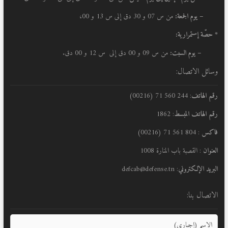
– يوم الجمعة:
من س 07 و 30 دق إلى س 13 و 00،
* حصّة إستمرارية:
– يوم السبت:
من س 09 و 00 دق إلى س 12 و 00 دق.
وسائل الاتصال:
رقم الهاتف
: 244 560 71 (00216)
رقم الهاتف المبسط
: 1862
فاكس
: 804 561 71 (00216)
العنوان
: القصبة باب المنارة 1008
البريد الإلكتروني
: defcab@defense.tn
الاتصال بنا: