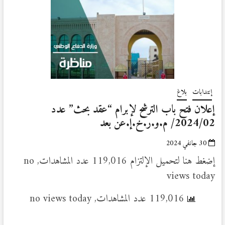
إنتدابات
بلاغ
إعلان فتح باب الترشح لإبرام “عقد بحث” عدد
2024/02/ م.و.ر.خ.إ.عن بعد
30 جانفي 2024
إضغط هنا لتحميل الإلتزام 119,016 عدد المشاهدات, no
views today
119,016 عدد المشاهدات, no views today