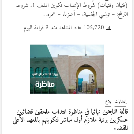
(فتيان وفتيات) شروط الإنتداب تكوين الملـف 1. شروط
الترشح: – تونسي الجنسية. – أعـزبا. – عمره…
105,720 عدد المشاهدات, 9 قراءة اليوم
إنتدابات
بلاغ
قائمة الناجحين نهائيا في مناظرة انتداب ملحقين قضائيين
عسكريين برتبة ملازم أول مباشر لتكوينهم بالمعهد الأعلى
للقضاء