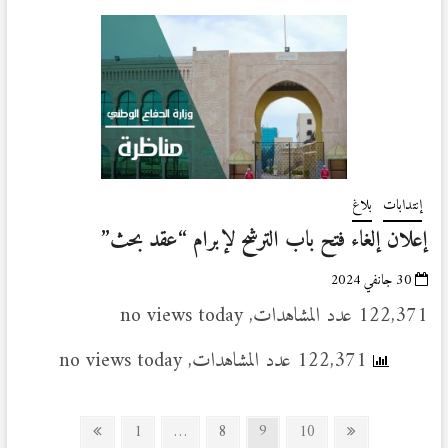
إنتدابات
بلاغ
إعلان إلغاء فتح باب الترشح لإبرام “عقد بحث”
30 جانفي 2024
122,371 عدد المشاهدات, no views today
122,371 عدد المشاهدات, no views today
Posts
Previous
Page
Page
Page
Page
Next
1
…
8
9
10