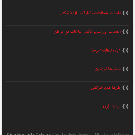
❱❱
المحطات والحافلات والطرقات المؤدية للمكتب
❱❱
الخدمات التي يسديها مكتب العلاقات مع المواطن
❱❱
شهادة المطابقة "مرحبا"
❱❱
نسبة رضا المواطنين
❱❱
طريقة تقديم العرائض
❱❱
سياسة الجودة
Ministère de la Défense
| Tous Les droits réservés au Ministère de la Défense