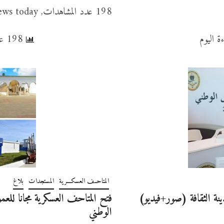
198 عدد المشاهدات, no views today
198 عدد المشاهدات, no views today
المتاحــف العسكـــرية
المستجدات
بلاغ
ينة الثقافة (صور+فيديو)
الوطني