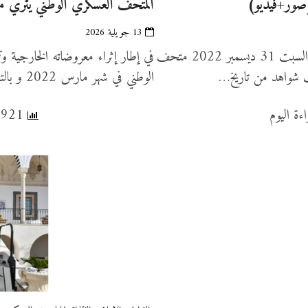
(صور+فيديو)
المتحف العسكري الوطني يثري معرو
13 جويلية 2026
في إطار التعريف بتاريخ البحريّة التونسيّة يُفتح بداية من يوم السبت 31 ديسمبر 2022 متحف
في إطار إثراء معروضاته الخارجية و
ف شواهد من تاريخ…
الوطني في شهر مارس 2022 و بالتعاون مع أركان جيش الطيران بتركيز…
1,921 عدد المشاهدات, 2 قراءة اليوم