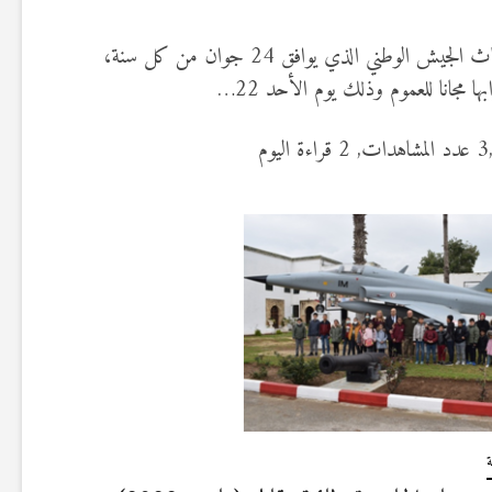
بمناسبة الاحتفال بالذكرى 69 لانبعاث الجيش الوطني الذي يوافق 24 جوان من كل سنة،
ا مجانا للعموم وذلك يوم الأحد 22…