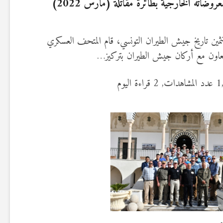
ضاته الخارجية بطائرة مقاتلة (مارس 2022)
تثمين تاريخ جيش الطيران التونسي، قام المتحف العسكري