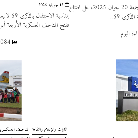
13 جويلية 2026
أشرف وزير الدفاع الوطني، السيّد خالد السهيلي مساء اليوم الجمعة 20 جوان 2025، على افتتاح
لذكرى 69…
تفتح المتاحف العسكرية الأربعة أبوابه
3,084 عدد المشاهدات, 2 قراءة اليوم
التراث والإعلام والثقافة
المتاحــف العسكـــرية