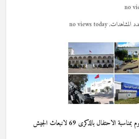
فتح المتاحف العسكرية مجانا للعموم بمناسبة الاحتفال بالذكرى 69 لانبعاث الجيش