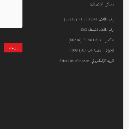
وسائل الاتصال:
رقم الهاتف
: 244 560 71 (00216)
رقم الهاتف المبسط
: 1862
فاكس
: 804 561 71 (00216)
العنوان
: القصبة باب المنارة 1008
البريد الإلكتروني
: defcab@defense.tn