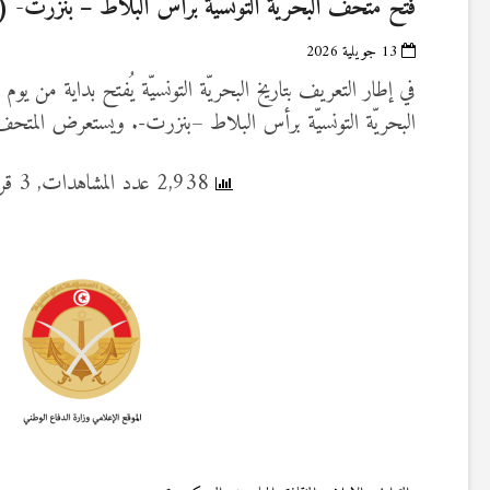
فتح متحف البحريّة التونسيّة برأس البلاط – بنزرت- 
13 جويلية 2026
البحريّة التونسيّة برأس البلاط –بنزرت-. ويستعرض المتح
2,938 عدد المشاهدات, 3 قراءة اليوم