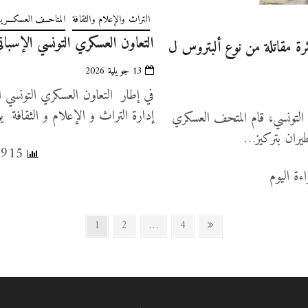
التراث والإعلام والثقافة
المتاحــف العسكـــرية
التعاون العسكري التونسي الإسباني 
رة مقاتلة من نوع ألبتروس ل
13 جويلية 2026
في إطار التعاون العسكري التونسي ال
إدارة التراث و الإعلام و الثقافة يوم الخميس
 التونسي، قام المتحف العسكري
1,915 عدد المشاهدات, 2 قراءة اليوم
Page
Page
Page
Next
1
2
…
4
page