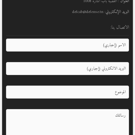
العنوان
: القصبة باب المنارة 1008
البريد الإلكتروني
: defcab@defense.tn
الاتصال بنا: