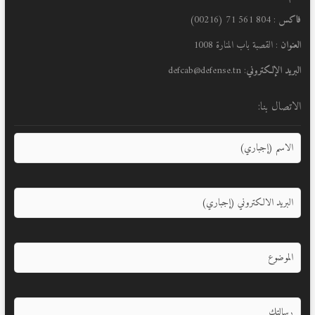
فاكس
: 804 561 71 (00216)
العنوان
: القصبة باب المنارة 1008
البريد الإلكتروني
: defcab@defense.tn
الاتصال بنا: