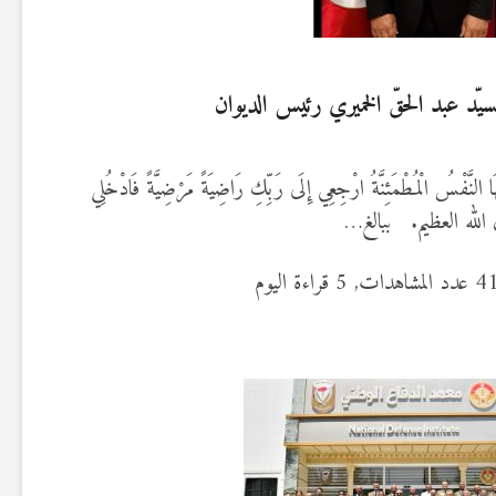
السيّد عبد الحقّ الخميري رئيس الديوان
ْسُ الْمُطْمَئِنَّةُ ارْجِعِي إِلَى رَبِّكِ رَاضِيَةً مَرْضِيَّةً فَادْخُلِي
دق الله العظيم. ببالغ…