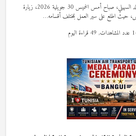
أدى وزير الدفاع الوطني، السيد خالد السهيلي، صباح أمس الخميس 30 جويلية 2026، زيارة
ابس، حيث اطلع على سير العمل بمختلف أقسامه…