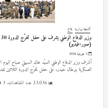
أنشطة وزارية
بلاغ
وز
(صور+فيديو)
2 جويلية 2026
العسكرية ببرطال حيدر، على حفل تخرّج الدورة الثلاثين للمدر
23,036 عدد المشاهدات, 3 قراءة اليوم
Posts
pagination