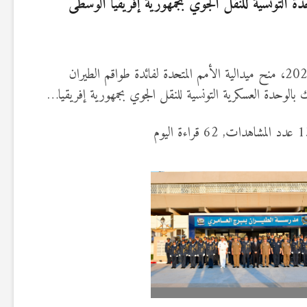
حدة التونسية للنقل الجوي بجمهورية إفريقيا الوسطى
تم يوم أمس الخميس 23 جويلية 2026، منح ميدالية الأمم المتحدة لفائدة طواقم الطيران
ك بالوحدة العسكرية التونسية للنقل الجوي بجمهورية إفريقيا…