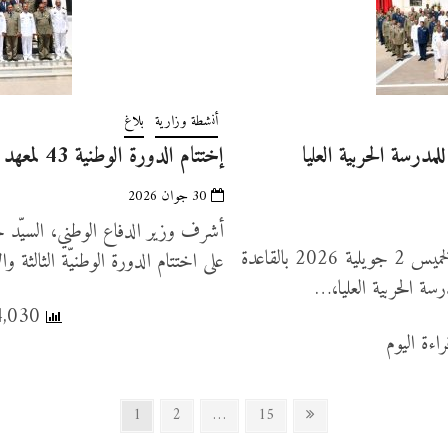
أنشطة وزارية
بلاغ
ير الدفاع الوطني يشرف على حفل تخرّج الدورة 30 للمدرسة الحربية العليا
إختتام الدورة الوطنية 43 لمعهد الدفاع الوطني (صور+فيديو)
30 جوان 2026
أشرف وزير الدفاع الوطني السيّد خالد السهيلي صباح اليوم الخميس 2 جويلية 2026 بالقاعدة
على اختتام الدورة الوطنيّة الثالثة
سة الحربية العليا،…
44,030 عدد المشاهدات, 3 قراءة اليوم
Page
Page
Page
Next
1
2
…
15
page