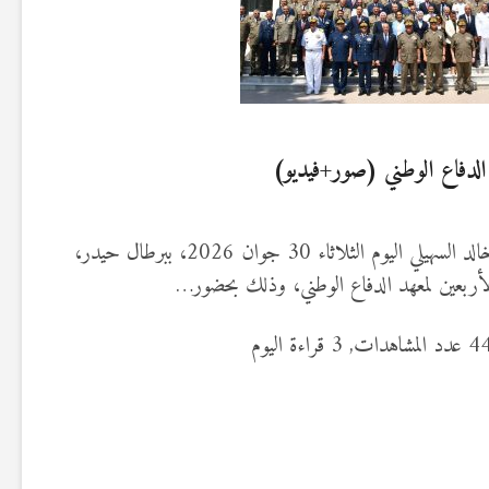
أشرف وزير الدفاع الوطني، السيّد خالد السهيلي اليوم الثلاثاء 30 جوان 2026، ببرطال حيدر،
 والأربعين لمعهد الدفاع الوطني، وذلك بحضور…