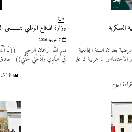
بلاغ
ة العسكرية
وزارة الدفاع الوطني تنــــــــعى 
7 جويلية 2026
رضية بعنوان السنة الجامعية
بسم الله الرحمان الرحيم ((يَا أَيَّتُهَا النَّف
2026-2027، في الاختصاصات المبيّنة بالجدول التالي: ع/ر الاختصاص 1 عربية 2 علم
فِي عِبَادِي وَادْخُلِي جَنَّتِي)) ص
41,518 عدد المشاهدات, 5 قراءة اليوم