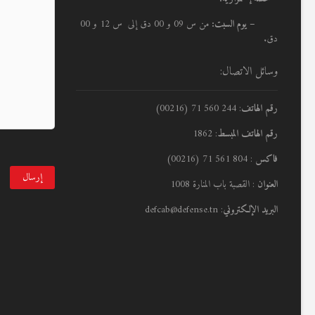
– يوم السبت:
من س 09 و 00 دق إلى س 12 و 00
دق.
وسائل الاتصال:
رقم الهاتف
: 244 560 71 (00216)
رقم الهاتف المبسط
: 1862
فاكس
: 804 561 71 (00216)
العنوان
: القصبة باب المنارة 1008
البريد الإلكتروني
: defcab@defense.tn