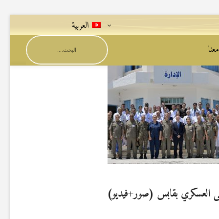
العربية
عنا
شفى العسكري بقابس (صور+فيديو)