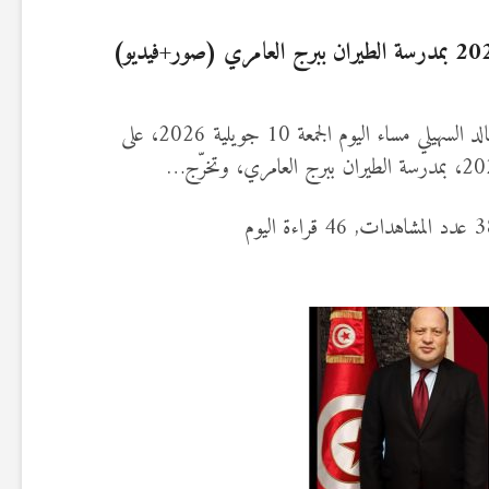
أشرف وزير الدّفاع الوطني السيّد خالد السهيلي مساء اليوم الجمعة 10 جويلية 2026، على