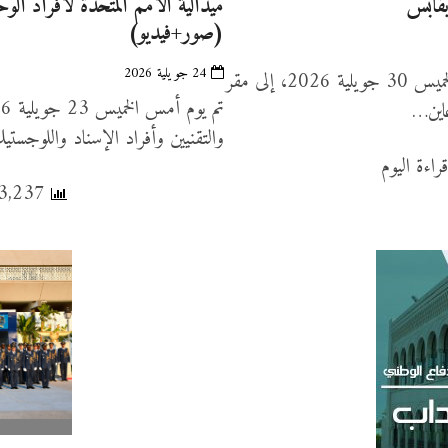
بقابس
ميدالية الأمم المتحدة لأفراد الو
(صور+فيديو)
24 جويلية 2026
تنقل وزير الدفاع الوطني، السيد خالد السهيلي، ظهر أمس الخميس 30 جويلية 2026، إلى مقر
عاين…
والتقنيين وأفراد الإسناد واللوجستي
13,237 عدد المشاهدات, 62 قراءة اليوم