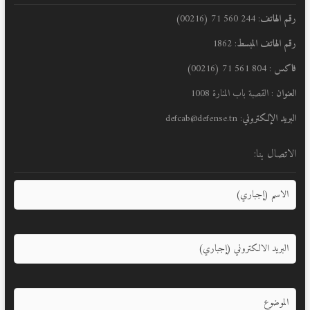
رقم الهاتف
: 244 560 71 (00216)
رقم الهاتف المبسط
: 1862
فاكس
: 804 561 71 (00216)
العنوان
: القصبة باب المنارة 1008
البريد الإلكتروني
: defcab@defense.tn
الاتصال بنا: