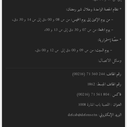
* نظام الحصة الواحدة وخلال شهر رمضان:
–
من يوم الإثنين إلى يوم الخميس:
من س 08 و 00 دق إلى س 14 و 30 دق،
– يوم الجمعة:
من س 07 و 30 دق إلى س 13 و 00،
* حصّة إستمرارية:
– يوم السبت:
من س 09 و 00 دق إلى س 12 و 00 دق.
وسائل الاتصال:
رقم الهاتف
: 244 560 71 (00216)
رقم الهاتف المبسط
: 1862
فاكس
: 804 561 71 (00216)
العنوان
: القصبة باب المنارة 1008
البريد الإلكتروني
: defcab@defense.tn