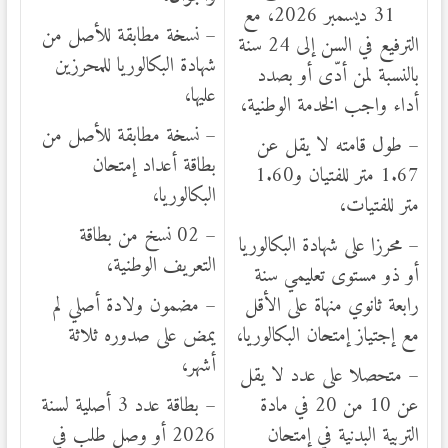
31 ديسمبر 2026، مع
– نسخة مطابقة للأصل من
الترفيع في السن إلى 24 سنة
شهادة البكالوريا للمحرزين
بالنسبة لمن أدّى أو بصدد
عليها،
أداء واجب الخدمة الوطنية،
– نسخة مطابقة للأصل من
– طول قامته لا يقل عن
بطاقة أعداد إمتحان
1.67 متر للفتيان و1.60
البكالوريا،
متر للفتيات،
– 02 نسخ من بطاقة
– محرزا على شهادة البكالوريا
التعريف الوطنية،
أو ذو مستوى تعليمي سنة
رابعة ثانوي منهاة على الأقل
– مضمون ولادة أصلي لم
مع إجتياز إمتحان البكالوريا،
يمض على صدوره ثلاثة
أشهر،
– متحصلا على عدد لا يقل
عن 10 من 20 في مادة
– بطاقة عدد 3 أصلية لسنة
التربية البدنية في إمتحان
2026 أو وصل طلب في