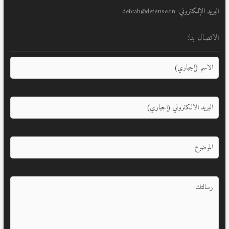
البريد الإلكتروني
: defcab@defense.tn
الاتصال بنا: