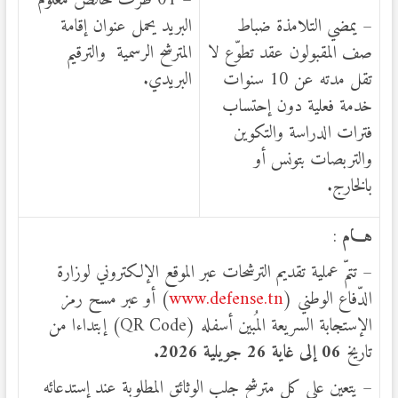
– 01 ظرف خالص معلوم
– يمضي التلامذة ضباط
البريد يحمل عنوان إقامة
صف المقبولون عقد تطوّع لا
المترشح الرسمية والترقيم
تقل مدته عن 10 سنوات
البريدي.
خدمة فعلية دون إحتساب
فترات الدراسة والتكوين
والتربصات بتونس أو
بالخارج.
هـــام
:
– تتمّ عملية تقديم الترشحات عبر الموقع الإلكتروني لوزارة
الدّفاع الوطني (
www.defense.tn
) أو عبر مسح رمز
الإستجابة السريعة المُبين أسفله (QR Code) إبتداءا من
تاريخ
06 إلى غاية 26 جويلية 2026.
– يتعين على كل مترشح جلب الوثائق المطلوبة عند إستدعائه