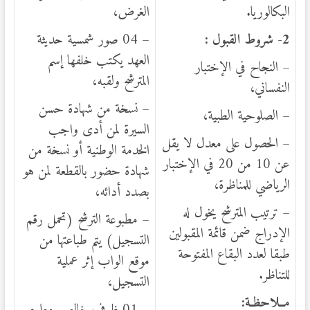
البكالوريا.
الغرض،
2- شروط القبول :
– 04 صور شمسية حديثة
العهد يكتب خلفها إسم
– النجاح في الإختبار
المترشح ولقبه،
النفساني،
– نسخة من شهادة حسن
– الصلوحية الطبية،
السيرة لمن أدى واجب
– الحصول على معدل لا يقل
الخدمة الوطنية أو نسخة من
عن 10 من 20 في الإختبار
شهادة حضور بالقطعة لمن هو
الرياضي للمناظرة،
بصدد أدائه،
– ترتيب المترشح يخول له
– مطبوعة الترشح (تحمل رقم
الإدراج ضمن قائمة المقبولين
التسجيل) يتم طباعتها من
طبقا لعدد البقاع المفتوحة
موقع الواب إثر عملية
للتناظر.
التسجيل،
م
ــ
لاحظـة: