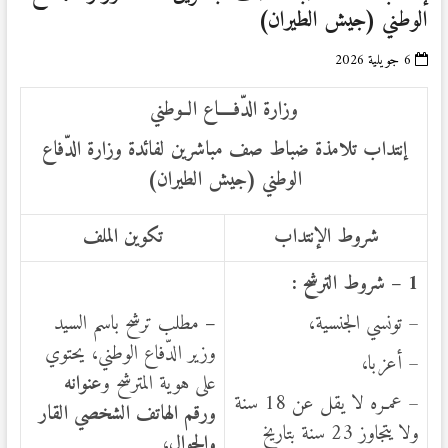
الوطني (جيش الطيران)
6 جويلية 2026
وزارة الدّفــــاع الــوطني
إنتداب
تلامذة ضباط صف مباشرين لفائدة وزارة الدّفاع
الوطني (
جيش الطيران)
شروط الإنتداب
تكوين الملف
1 –
شروط الترشح :
– تونسي الجنسية،
–
مطلب ترشح باسم السيد
وزير الدّفاع الوطني، يحتوي
– أعزبا،
على هوية المترشح و
عنوانه
– عمـره لا يقل عن 18 سنة
ورقم الهاتف الشخصي القار
ولا يتجاوز 23 سنة بتاريخ
والجوال
،