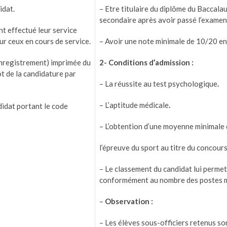
idat.
– Etre titulaire du diplôme du Baccal
secondaire après avoir passé l’examen
nt effectué leur service
ur ceux en cours de service.
– Avoir une note minimale de 10/20 e
nregistrement) imprimée du
2- Conditions d’admission :
t de la candidature par
– La réussite au test psychologique
.
– L’aptitude médicale
.
idat portant le code
– L’obtention d’une moyenne minimale
l’épreuve du sport au titre du concours
– Le classement du candidat lui permet
conformément au nombre des postes m
–
Observation :
– Les élèves sous-officiers retenus s