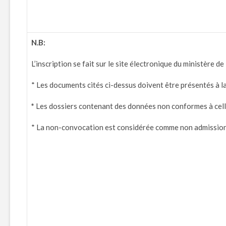
N.B
:
L’inscription se fait sur le site électronique du ministère d
* Les documents cités ci-dessus doivent être présentés à l
*
Les dossiers contenant des données non conformes à celles
* La non-convocation est considérée comme non admission 