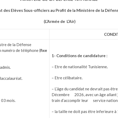
 des Elèves Sous-officiers au Profit de la Ministère de la Défen
(L’Armée de L’Air)
CONDI
stre de la Défense
on numéro de téléphone (
fixe
1- Conditions de candidature :
– Etre de nationalité Tunisienne
.
 admis.
– Etre célibataire
.
Baccalauréat.
– L’âge du candidat ne devrait pas êtr
Décembre 2026, avec un âge allant j
e 03 mois.
train d’accomplir leur service nation
– la taille ne doit pas être inferieure