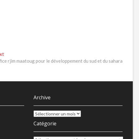
Next
xt
post:
fice rjim maatoug pour le développement du sud et du sahara
Archive
Archive
Catégorie