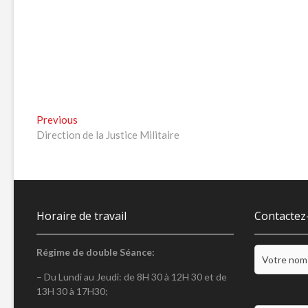
Navigation
Previous
Previous
post:
Direction de la Justice Militaire
de
l’article
Horaire de travail
Contactez
Régime de double Séance:
– Du Lundi au Jeudi: de 8H 30 à 12H 30 et de
13H 30 à 17H30;