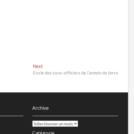
Next
Next
post:
Ecole des sous-officiers de l’armée de terre
Archive
Archive
Catégorie