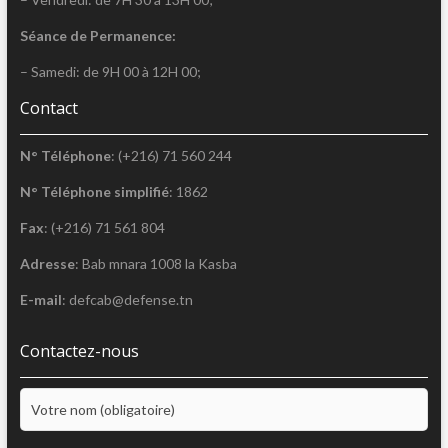
Séance de Permanence:
– Samedi: de 9H 00 à 12H 00;
Contact
N° Téléphone
: (+216) 71 560 244
N° Téléphone simplifié
: 1862
Fax
: (+216) 71 561 804
Adresse
: Bab mnara 1008 la Kasba
E-mail
: defcab@defense.tn
Contactez-nous