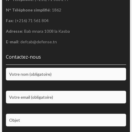
N° Téléphone simplifié
: 1862
Fax
: (+216) 71 561 804
Adresse
: Bab mnara 1008 la Kasba
E-mail
: defcab@defense.tn
Contactez-nous