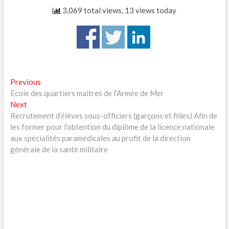
3,069 total views, 13 views today
Navigation
Previous
Previous
post:
Ecole des quartiers maitres de l’Armée de Mer
de
Next
Next
l’article
post:
Recrutement d’élèves sous-officiers (garçons et filles) Afin de
les former pour l’obtention du diplôme de la licence nationale
aux spécialités paramédicales au profit de la direction
générale de la santé militaire