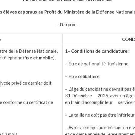
élèves caporaux au Profit du Ministère de la Défense Nationale
– Garçon –
E
COND
tre de la Défense Nationale,
1
–
Conditions de candidature :
e téléphone (
fixe et mobile
),
– Etre de nationalité Tunisienne.
– Etre célibataire.
ycée privé ce dernier doit
– L’âge du candidat ne devrait pas 
31 Décembre 2026, avec un âge al
e conforme du certificat de
en train d’accomplir leur service n
– La taille ne doit pas être inférieu
– Avoir accompli au minimum un ni
e 03 mois,
et de 4ème année de l’enseignemen