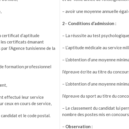
,
– avoir une moyenne annuelle égal 
2
–
Conditions d’admission :
certificat d’aptitude
– La réussite au test psychologique
 les certificats émanant
– L’aptitude médicale au service mili
 par l’Agence tunisienne de la
– L’obtention d’une moyenne minim
e de formation professionnel
l’épreuve écrite au titre du concour
– L’obtention d’une moyenne minim
ent,
l’épreuve du sport au titre du conco
nt effectué leur service
ur ceux en cours de service,
– Le classement du candidat lui pe
nombre des postes mis en concours
andidat et le code postal.
–
Observation :