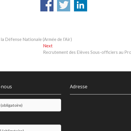
la Défense Nationale (Armée de l’Air)
Next
Next
post:
Recrutement des Elèves Sous-officiers au Prof
-nous
Adresse