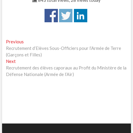
843 total views, 28 views today
Navigation
Previous
Previous
post:
Recrutement d’Elèves Sous-Officiers pour l’Armée de Terre
de
(Garçons et Filles)
l’article
Next
Next
post:
Recrutement des élèves caporaux au Profit du Ministère de la
Défense Nationale (Armée de l’Air)