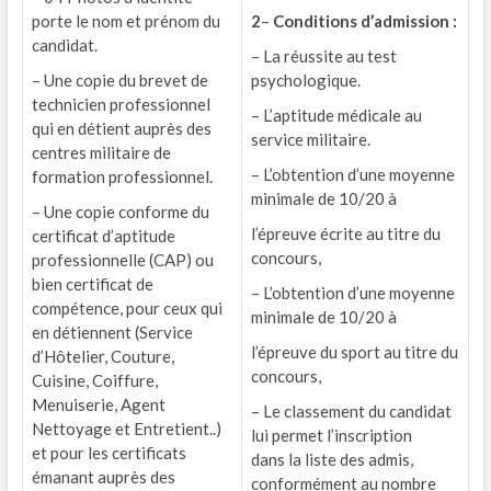
porte le nom et prénom du
2
–
Conditions d’admission :
candidat.
– La réussite au test
– Une copie du brevet de
psychologique.
technicien professionnel
– L’aptitude médicale au
qui en détient auprès des
service militaire.
centres militaire de
– L’obtention d’une moyenne
formation professionnel.
minimale de 10/20 à
– Une copie conforme du
l’épreuve écrite au titre du
certificat d’aptitude
concours,
professionnelle (CAP) ou
bien certificat de
– L’obtention d’une moyenne
compétence, pour ceux qui
minimale de 10/20 à
en détiennent (Service
l’épreuve du sport au titre du
d’Hôtelier, Couture,
concours,
Cuisine, Coiffure,
Menuiserie, Agent
– Le classement du candidat
Nettoyage et Entretient..)
lui permet l’inscription
et pour les certificats
dans la liste des admis,
émanant auprès des
conformément au nombre