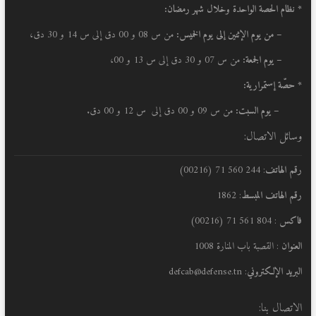
* نظام الحصة الواحدة وخلال شهر رمضان:
–
من يوم الإثنين إلى يوم الخميس:
من س 08 و 00 دق إلى س 14 و 30 دق،
– يوم الجمعة:
من س 07 و 30 دق إلى س 13 و 00،
* حصّة إستمرارية:
– يوم السبت:
من س 09 و 00 دق إلى س 12 و 00 دق.
وسائل الاتصال:
رقم الهاتف
: 244 560 71 (00216)
رقم الهاتف المبسط
: 1862
فاكس
: 804 561 71 (00216)
العنوان
: القصبة باب المنارة 1008
البريد الإلكتروني
: defcab@defense.tn
الاتصال بنا: