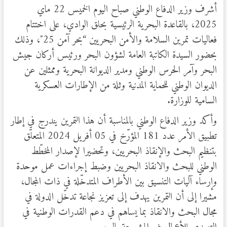
أشرف وزير الدفاع الوطني صباح اليوم الخميس 22 ماي
2025، بالقاعدة البحرية الرئيسية بحلق الوادي، على اختتام
فعاليات تمرين السلامة والأمن البحريين “بحر آمن 25″، وذلك
بحضور السيدة الكاتبة العامة لشؤون البحر ورئيس أركان جيش
البحر وآمر الحرس الوطني ومدير الديوانة البحرية وممثلين عن
الديوان الوطني للحماية المدنية وثلة من الإطارات العسكرية
السامية للوزارة.
وأكد وزير الدفاع الوطني بالمناسبة أن هذا التمرين يندرج في إطار
تطبيق الأمر عدد 181 المؤرّخ في 05 أفريل 2024 المتعلّق
بتنظيم البحث والإنقاذ البحريين، وتحضيرا لإصدار المخطّط
الوطني للبحث والانقاذ البحريين وضبط إجراءات عمل موحدة
وإرساء آليات التنسيق بين الأطراف المتدخّلة في ذات المجال،
مشيرا إلى أن التمرين يهدف إلى تعزيز نجاعة تدخّل الدولة في
مجال البحث والانقاذ بما يساهم في دعم القدرات الوطنية في