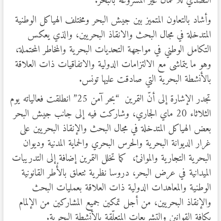
التصدي للأعمال غير المشروعة بالبحر.
وأشاد بالتعاون المتميز بين جيش البحر ومختلف الهياكل الوطنية
المتدخلة في مجال البحث والانقاذ البحريين، والذي يعكس
التكامل الوطني في مواجهة التحديات البحرية والمخاطر المحتملة،
وهو ما يتماشى مع الالتزامات الدولية والاتفاقيات ذات العلاقة
بالأنشطة البحرية التي صادقت عليها تونس.
تجدر الإشارة إلى أنّ التمرين “بحر آمن 25” انطلقت فعالياته يوم
الثلاثاء 20 ماي الجاري، وشاركت فيه إلى جانب جيش البحر
بعض الهياكل المتدخلة في مجال البحث والإنقاذ البحريين على
غرار الديوانة البحرية والحرس البحري والحماية المدنية وديوان
البحرية التجارية والموانئ، كما تخلل التمرين إضافة إلى التدريبات
الميدانية في عرض البحر، دروسا نظرية تتعلق بالأُطر القانونية
الوطنية والمعاهدات الدولية ذات العلاقة بعمليات البحث
والإنقاذ البحريين، من أجل تمكين جميع المشاركين من الإلمام
بكافة القوانين والتشريعات المتعلّقة بالأنشطة البحرية.