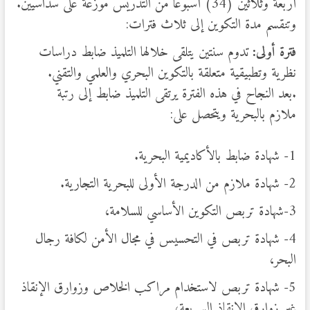
أربعة وثلاثين (34) أسبوعا من التدريس موزعة على سداسيين.
وتنقسم مدة التكوين إلى ثلاث فترات:
فترة أولى:
تدوم سنتين يتلقى خلالها التلميذ ضابط دراسات
نظرية وتطبيقية متعلقة بالتكوين البحري والعلمي والتقني.
.بعد النجاح في هذه الفترة يرتقى التلميذ ضابط إلى رتبة
ملازم بالبحرية ويتحصل على:
1- شهادة ضابط بالأكاديمية البحرية.
2- شهادة ملازم من الدرجة الأولى للبحرية التجارية.
3-شهادة تربص التكوين الأساسي للسلامة،
4- شهادة تربص في التحسيس في مجال الأمن لكافة رجال
البحر،
5- شهادة تربص لاستخدام مراكب الخلاص وزوارق الإنقاذ
غير زوارق الإنقاذ السريعة،