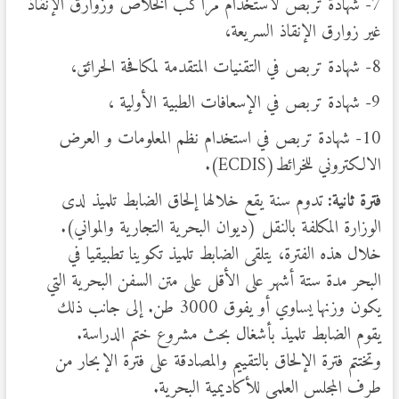
7- شهادة تربص لاستخدام مراكب الخلاص وزوارق الإنقاذ
غير زوارق الإنقاذ السريعة،
8- شهادة تربص في التقنيات المتقدمة لمكافحة الحرائق،
9- شهادة تربص في الإسعافات الطبية الأولية ،
10- شهادة تربص في استخدام نظم المعلومات و العرض
الالكتروني للخرائط(ECDIS).
فترة ثانية:
تدوم سنة يقع خلالها إلحاق الضابط تلميذ لدى
الوزارة المكلفة بالنقل (ديوان البحرية التجارية والمواني).
خلال هذه الفترة، يتلقى الضابط تلميذ تكوينا تطبيقيا في
البحر مدة ستة أشهر على الأقل على متن السفن البحرية التي
يكون وزنها يساوي أو يفوق 3000 طن. إلى جانب ذلك
يقوم الضابط تلميذ بأشغال بحث مشروع ختم الدراسة.
وتختتم فترة الإلحاق بالتقييم والمصادقة على فترة الإبحار من
طرف المجلس العلمي للأكاديمية البحرية.