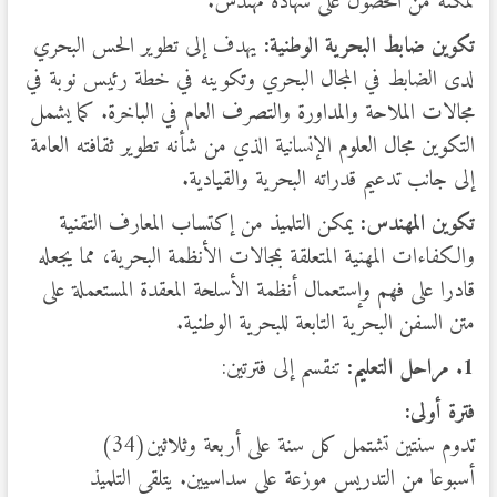
تمكنه من الحصول على شهادة مهندس.
تكوين ضابط البحرية الوطنية:
يهدف إلى تطوير الحس البحري
لدى الضابط في المجال البحري وتكوينه في خطة رئيس نوبة في
مجالات الملاحة والمداورة والتصرف العام في الباخرة. كما يشمل
التكوين مجال العلوم الإنسانية الذي من شأنه تطوير ثقافته العامة
إلى جانب تدعيم قدراته البحرية والقيادية.
تكوين المهندس:
يمكن التلميذ من إكتساب المعارف التقنية
والكفاءات المهنية المتعلقة بمجالات الأنظمة البحرية، مما يجعله
قادرا على فهم وإستعمال أنظمة الأسلحة المعقدة المستعملة على
متن السفن البحرية التابعة للبحرية الوطنية.
1. مراحل التعليم:
تنقسم إلى فترتين:
فترة أولى:
تدوم سنتين تشتمل كل سنة على أربعة وثلاثين(34)
أسبوعا من التدريس موزعة على سداسيين. يتلقى التلميذ