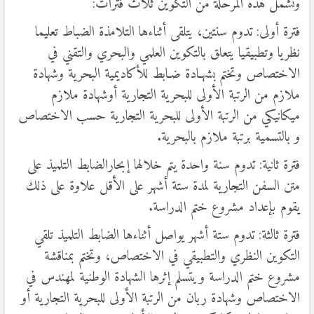
وتشمل هذه المرحلة من التكوين ثلاث فترات:
فترة أولى: تدوم سنتين، يتلقى أثناءها التلامذة الضباط تعليما
نظريا وتطبيقيا يتعلق بالتكوين العلمي والبحري والتقني في
الاختصاص وتختم بشهـادة ضـابط للأكاديمية البحرية وشهادة
ملازم من الرتبة الأولى للبحرية التجارية أوشهادة ملازم
ميكانيكي من الرتبة الأولى للبحرية التجارية حسب الاختصاص
و بالتسمية برتبة ملازم بالبحرية.
فترة ثانية: تدوم سنة واحدة يتم خلالها إبحارالضابط التلميذ على
متن السفن التجارية لمدة ستة أشهر على الأقل علاوة على ذلك
يقوم بإعداد مشروع ختم الدراسة.
فترة ثالثة: تدوم ستة أشهر يواصل أثناءها الضابط التلميذ تلقي
التكوين النظري والتطبيقي في الاختصاص، وتختم بمناقشة
مشروع ختم الدراسة ويتسلم إثرها الشهادة الوطنية لمهندس في
الاختصاص وشهادة ربان من الرتبة الأولى للبحرية التجارية أو