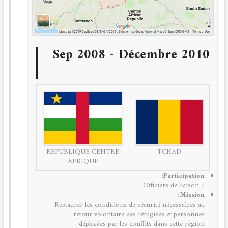
Sep 2008 - Décembre 2010
TCHAD
REPUBLIQUE CENTRE
AFRIQUE
Participation:
7 Officiers de liaison.
Mission:
Restaurer les conditions de sécurité nécessaires au
retour volontaire des réfugiées et personnes
déplacées par les conflits dans cette région.