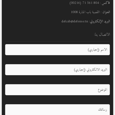
فاكس
: 804 561 71 (00216)
العنوان
: القصبة باب المنارة 1008
البريد الإلكتروني
: defcab@defense.tn
الاتصال بنا: