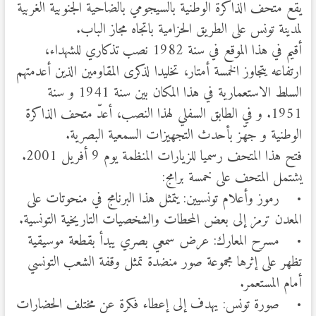
يقع متحف الذاكرة الوطنية بالسيجومي بالضاحية الجنوبية الغربية
لمدينة تونس على الطريق الحزامية باتجاه مجاز الباب.
أقيم في هذا الموقع في سنة 1982 نصب تذكاري للشهداء،
ارتفاعه يتجاوز الخمسة أمتار، تخليدا لذكرى المقاومين الذين أعدمتهم
السلط الاستعمارية في هذا المكان بين سنة 1941 و سنة
1951. و في الطابق السفلي لهذا النصب، أعدّ متحف الذاكرة
الوطنية و جهّز بأحدث التجهيزات السمعية البصرية.
فتح هذا المتحف رسميا للزيارات المنظمة يوم 9 أفريل 2001.
يشتمل المتحف على خمسة برامج:
• رموز وأعلام تونسيين: يتمثل هذا البرنامج في منحوتات على
المعدن ترمز إلى بعض المحطات والشخصيات التاريخية التونسية.
• مسرح المعارك: عرض سمعي بصري يبدأ بقطعة موسيقية
تظهر على إثرها مجموعة صور منضدة تمثل وقفة الشعب التونسي
أمام المستعمر.
• صورة تونس: يهدف إلى إعطاء فكرة عن مختلف الحضارات