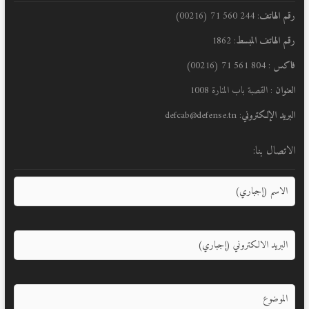
رقم الهاتف
: 244 560 71 (00216)
رقم الهاتف المبسط
: 1862
فاكس
: 804 561 71 (00216)
العنوان
: القصبة باب المنارة 1008
البريد الإلكتروني
: defcab@defense.tn
الاتصال بنا: