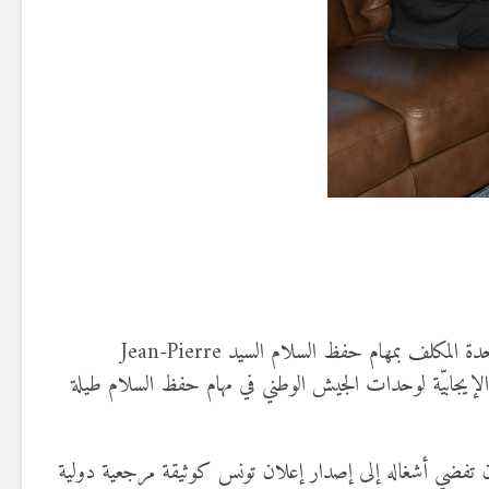
تمحور اللقاء الذي جمع وزير الدفاع الوطني السيّد خالد السهيلي، مساء اليوم الخميس 10 جويلية 2025، بالأمين العام المساعد للأمم المتحدة المكلف بمهام حفظ السلام السيد Jean-Pierre
كة الإيجابيّة لوحدات الجيش الوطني في مهام حفظ السلام طيلة
في أن تفضي أشغاله إلى إصدار إعلان تونس كوثيقة مرجعية دولية