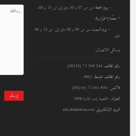
– يوم الجمعة:
من س 07 و 30 دق إلى س 13 و 00،
* حصّة إستمرارية:
– يوم السبت:
من س 09 و 00 دق إلى س 12 و 00
دق.
وسائل الاتصال:
رقم الهاتف
: 244 560 71 (00216)
رقم الهاتف المبسط
: 1862
فاكس
: 804 561 71 (00216)
العنوان
: القصبة باب المنارة 1008
البريد الإلكتروني
: defcab@defense.tn