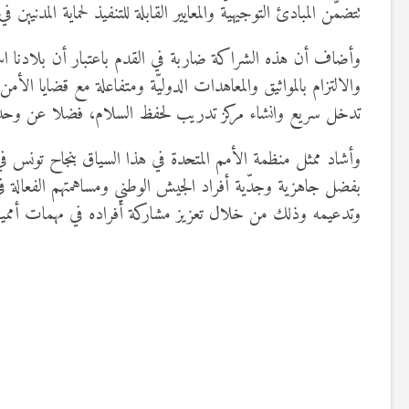
تتضمّن المبادئ التوجيهية والمعايير القابلة للتنفيذ لحماية المدني
وأضاف أن هذه الشراكة ضاربة في القدم باعتبار أن بلادنا استجا
والالتزام بالمواثيق والمعاهدات الدوليّة ومتفاعلة مع قضايا ال
تدخل سريع وانشاء مركز تدريب لحفظ السلام، فضلا عن وحدة
وأشاد ممثل منظمة الأمم المتحدة في هذا السياق بنجاح تونس في ت
بفضل جاهزية وجدّية أفراد الجيش الوطني ومساهمتهم الفعالة في 
وتدعيمه وذلك من خلال تعزيز مشاركة أفراده في مهمات أممية