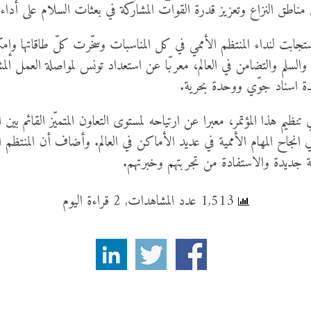
ين في مناطق النزاع وتعزيز قدرة القوات المشاركة في بعثات السلام على أداء 
بت لنداء المنتظم الأممي في كل المناسبات وسخّرت كلّ طاقاتها وإمكانيا
أمن والسلم والتضامن في العالم، معربّا عن استعداد تونس لمواصلة العمل 
 اسناد جوّي ووحدة بحرية.
نظيم هذا المؤتمر، معبرا عن ارتياحه لمستوى التعاون المتميّز القائم بي
انجاح المهام الأممية في عديد الأماكن في العالم. وأضاف أن المنتظم ا
 جديدة والاستفادة من تجربتهم وخبرتهم.
1,513 عدد المشاهدات, 2 قراءة اليوم