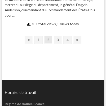
mercredi, au siège du département, le général Dagvin
Anderson, commandant du Commandement des États-Unis
pour…
701 total views, 3 views today
Pagination
Previous
Page
Page
Page
Page
Next
1
2
3
4
page
page
des
publications
Horaire de travail
Régime de double Séance: