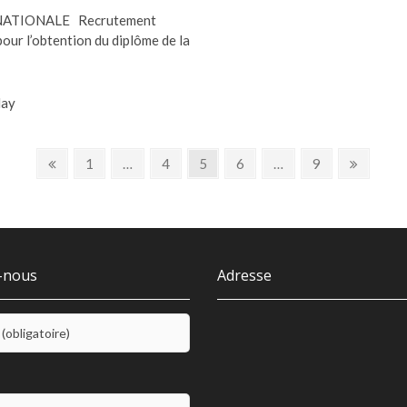
NATIONALE Recrutement
 pour l’obtention du diplôme de la
day
Previous
Page
Page
Page
Page
Page
Next
1
…
4
5
6
…
9
page
page
-nous
Adresse