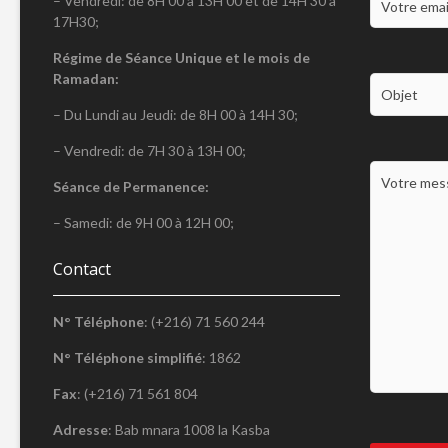
– Vendredi: de 8H 00 à 13H 00 et de 14H 30 à
17H30;
Régime de Séance Unique et le mois de
Ramadan:
– Du Lundi au Jeudi: de 8H 00 à 14H 30;
– Vendredi: de 7H 30 à 13H 00;
Séance de Permanence:
– Samedi: de 9H 00 à 12H 00;
Contact
N° Téléphone
: (+216) 71 560 244
N° Téléphone simplifié
: 1862
Fax
: (+216) 71 561 804
Adresse
: Bab mnara 1008 la Kasba