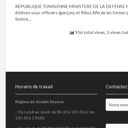
REPUBLIQUE TUNISIENNE MINISTERE DE LA DEFENSE 
d’élèves sous-officiers (garçons et filles) Afin de les former
licence…
956 total views, 5 views to
Pagination
des
publications
Horaire de travail
Contactez
Régime de double Séance:
– Du Lundi au Jeudi: de 8H 30 à 12H 30 et de
13H 30 à 17H30;