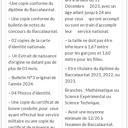
-Une copie conforme du
Décembre 2023, avec un
diplôme du Baccalauréat.
âge allant jusqu’à 24 ans
– Une copie conforme du
pour ceux qui ont accompli
bulletin de notes du
ou sont en train d’accomplir
concours du Baccalauréat.
leur service national
.
– 02 copies de la carte
–
la taille ne doit pas être
d’identité nationale.
inferieure à 1,67 mètre
pour les garçons et 1,60
–
Un Extrait de naissance
mètre pour les filles,
d’origine ne datant pas de
plus de 03 mois.
– Etre titulaire du diplôme du
Baccalauréat 2021, 2022, ou
– Bulletin N°3 original de
2023.
l’année 2024.
Branches : Mathématique ou
– 04 Photos d’identité.
Science Expérimental ou
– Une copie du certificat de
Science Technique,
bonne conduite, pour ceux
– Avoir une moyenne
ayant effectué leur service
minimale de 12/20 à
militaire ou une copie du
l’examen de Baccalauréat.
certificat de présence au