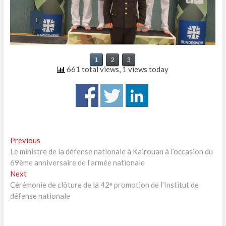
1
1
2
3
661 total views, 1 views today
Navigation
Previous
Previous
post:
Le ministre de la défense nationale à Kairouan à l’occasion du
de
69ème anniversaire de l’armée nationale
l’article
Next
Next
post:
Cérémonie de clôture de la 42ᵉ promotion de l’Institut de
défense nationale